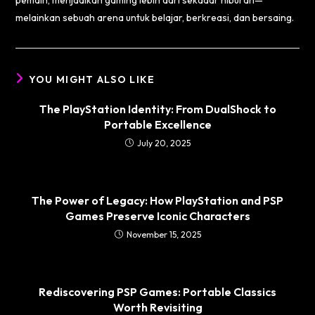
melainkan sebuah arena untuk belajar, berkreasi, dan bersaing.
YOU MIGHT ALSO LIKE
The PlayStation Identity: From DualShock to
Portable Excellence
July 20, 2025
The Power of Legacy: How PlayStation and PSP
Games Preserve Iconic Characters
November 15, 2025
Rediscovering PSP Games: Portable Classics
Worth Revisiting