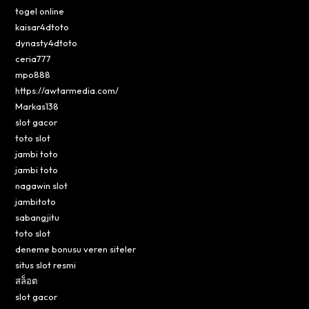
togel online
kaisar4dtoto
dynasty4dtoto
ceria777
mpo888
https://awtarmedia.com/
Markas138
slot gacor
toto slot
jambi toto
jambi toto
nagawin slot
jambitoto
sabangjitu
toto slot
deneme bonusu veren siteler
situs slot resmi
สล็อต
slot gacor