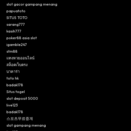
slot gacor gampang menang
papuatoto
SITUS TOTO
sarang777
kasih777
poker88 asia slot
igamble247
stm88
แทงหวยออนไลน์
สล็อตเว็บตรง
บาคาร่า
toto hk
badak178
Situs togel
slot deposit 5000
live123
badak178
스포츠무료중계
slot gampang menang