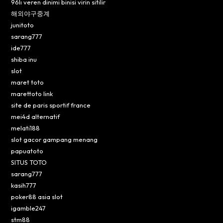
96lı veren dinimi binisi virin sitilir
해외야구중계
junitoto
sarang777
ide777
shiba inu
slot
maret toto
marettoto link
site de paris sportif france
mei4d alternatif
melati188
slot gacor gampang menang
papuatoto
SITUS TOTO
sarang777
kasih777
poker88 asia slot
igamble247
stm88