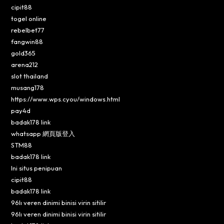
cipit88
togel online
rebelbet77
fangwin88
gold365
arena212
slot thailand
musang178
https://www.wps.cyou/windows.html
pay4d
badak178 link
whatsapp 網頁版登入
STM88
badak178 link
Ini situs penipuan
cipit88
badak178 link
96lı veren dinimi binisi virin sitilir
96lı veren dinimi binisi virin sitilir