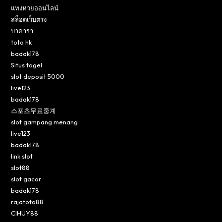
แทงหวยออนไลน์
สล็อตเว็บตรง
บาคาร่า
toto hk
badak178
Situs togel
slot deposit 5000
live123
badak178
스포츠무료중계
slot gampang menang
live123
badak178
link slot
slot88
slot gacor
badak178
rajatoto88
CIHUY88