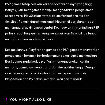
PSP games tetap relevan karena portabilitasnya yang tinggi.
Banyak judul best games mampu menghadirkan pengalaman
serupa versi PlayStation, tetapi dalam format praktis dan
fleksibel. Pemain dapat menikmati hiburan di perjalanan, saat
menunggu, atau di tempat santai. Keunggulan ini menjadikan PSP
pilihan tepat bagi gamer yang menginginkan fleksibilitas tanpa
mengorbankan kualitas permainan.
Kesimpulannya, PlayStation games dan PSP games menawarkan
pengalaman bermain berbeda namun sama-sama memuaskan.
Best games pada kedua platform menggabungkan cerita
menarik, gameplay menantang, dan fleksibilitas tinggi. Dengan
inovasi yang terus berkembang, masa depan gaming di
PlayStation dan PSP akan semakin seru dan menarik.
YOU MIGHT ALSO LIKE