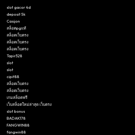
slot gacor 4d
deposit 5k
Casijon
สล็อตpgแท้
สล็อตเว็บตรง
สล็อตเว็บตรง
สล็อตเว็บตรง
Tapir328
slot
slot
cipit88
สล็อตเว็บตรง
สล็อตเว็บตรง
เกมสล็อตฟรี
เว็บสล็อตใหม่ล่าสุด เว็บตรง
slot bonus
BADAK178
FANGWIN88
fangwin88